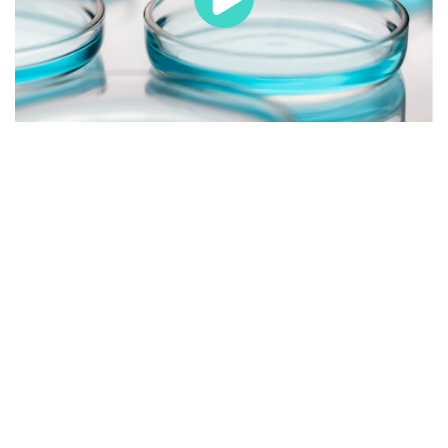
Sed ut perspiciatis unde omnis iste natus
error sit voluptatem accusantium doloremque
laudantium, totam rem aperiam, eaque ipsa
quae ab illo inventore veritatis et quasi arch
itecto beatae vitae dicta sunt explicabo. Nemo
enim ipsam vo luptatem quia voluptas sit
aspernatur aut odit aut fugit, sed quia
consequuntur magni dolores eos qui ratione
volupta te m sequi nesciunt.