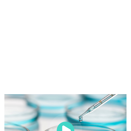
Sed ut perspiciatis unde omnis iste natus
error sit voluptatem accusantium doloremque
laudantium, totam rem aperiam, eaque ipsa
quae ab illo inventore veritatis et quasi arch
itecto beatae vitae dicta sunt explicabo. Nemo
enim ipsam vo luptatem quia voluptas sit
aspernatur aut odit aut fugit, sed quia
consequuntur magni dolores eos qui ratione
volupta te m sequi nesciunt.