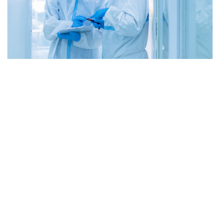
Sed ut perspiciatis unde omnis iste natus
error sit voluptatem accusantium doloremque
laudantium, totam rem aperia m, eaque ipsa
quae ab illo inventore veritatis et quasi arch
itecto beatae vitae dicta sunt explicabo. Nemo
enim ipsam vo luptatem quia voluptas sit
aspernatur aut odit aut fugit, sed quia
consequuntur magni dolores eos qui ratione
volupta te m sequi nesciunt. Sed ut