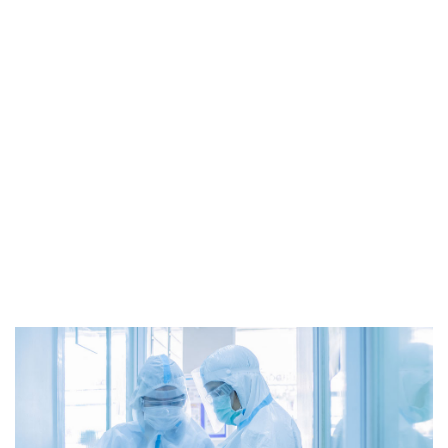
Sed ut perspiciatis unde omnis iste natus
error sit voluptatem accusantium doloremque
laudantium, totam rem aperia m, eaque ipsa
quae ab illo inventore veritatis et quasi arch
itecto beatae vitae dicta sunt explicabo. Nemo
enim ipsam vo luptatem quia voluptas sit
aspernatur aut odit aut fugit, sed quia
consequuntur magni dolores eos qui ratione
volupta te m sequi nesciunt.