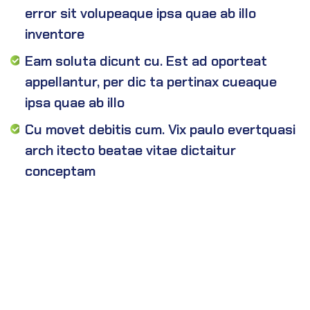
error sit volupeaque ipsa quae ab illo
inventore
Eam soluta dicunt cu. Est ad oporteat
appellantur, per dic ta pertinax cueaque
ipsa quae ab illo
Cu movet debitis cum. Vix paulo evertquasi
arch itecto beatae vitae dictaitur
conceptam
Sed ut perspiciatis unde omnis iste natus
error sit voluptatem accusantium doloremque
laudantium, totam rem aperia m, eaque ipsa
quae ab illo inventore veritatis et quasi arch
itecto beatae vitae dicta sunt explicabo. Nemo