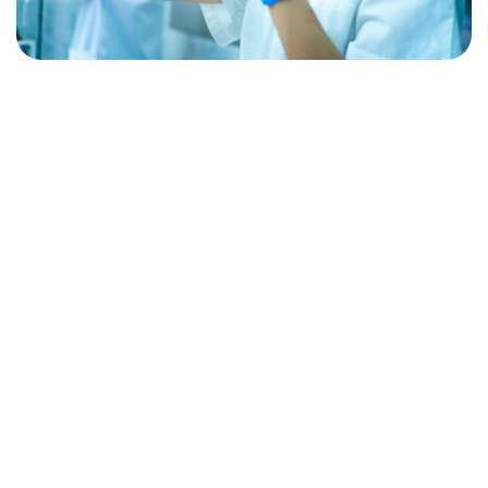
Sed ut perspiciatis unde omnis iste natus
error sit voluptatem accusantium doloremque
laudantium, totam rem aperia m, eaque ipsa
quae ab illo inventore veritatis et quasi arch
itecto beatae vitae dic sunt explicabo. Nemo
enim ipsam vo luptatem quia voluptas sit
aspernatur aut odit quia consequuntur magni
dolores eos qui ratione volupta te m sequi
nesciunt. Sed ut perspiciatis unde omnis iste
natus error sit voluptatem accus antium
doloremque laudantium, totam rem aperia.