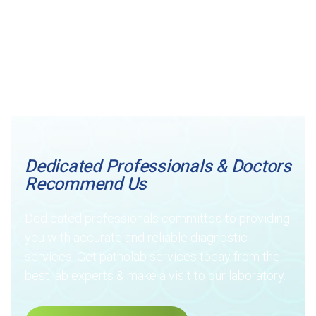
enim ipsam vo luptatem quia voluptas sit
aspernatur aut odit aut fugit, sed quia
consequuntur magni dolores eos qui ratione
volupta te m sequi nesciunt.
Dedicated Professionals & Doctors
Recommend Us
Dedicated professionals committed to providing
you with accurate and reliable diagnostic
services. Get patholab services today from the
best lab experts & make a visit to our laboratory.