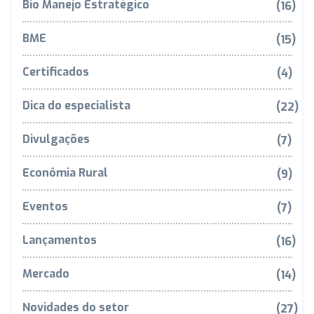
Bio Manejo Estratégico
(16)
BME
(15)
Certificados
(4)
Dica do especialista
(22)
Divulgações
(7)
Econômia Rural
(9)
Eventos
(7)
Lançamentos
(16)
Mercado
(14)
Novidades do setor
(27)