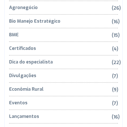
Agronegócio
(26)
Bio Manejo Estratégico
(16)
BME
(15)
Certificados
(4)
Dica do especialista
(22)
Divulgações
(7)
Econômia Rural
(9)
Eventos
(7)
Lançamentos
(16)