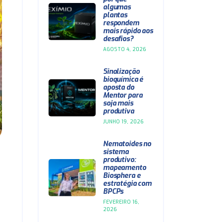
algumas
plantas
respondem
mais rápido aos
desafios?
AGOSTO 4, 2026
Sinalização
bioquímica é
aposta do
Mentor para
soja mais
produtiva
JUNHO 19, 2026
Nematoides no
sistema
produtivo:
mapeamento
Biosphera e
estratégia com
BPCPs
FEVEREIRO 16,
2026