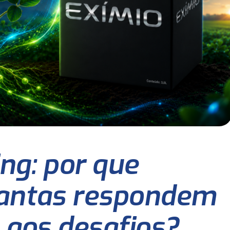
ing: por que
antas respondem
 aos desafios?