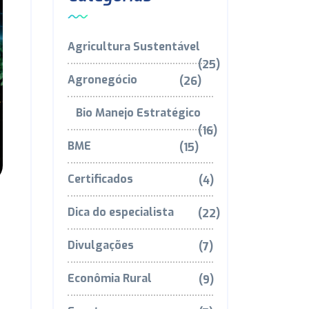
Agricultura Sustentável
(25)
Agronegócio
(26)
Bio Manejo Estratégico
(16)
BME
(15)
Certificados
(4)
Dica do especialista
(22)
Divulgações
(7)
Econômia Rural
(9)