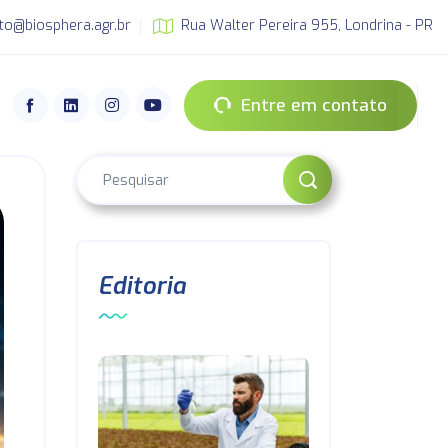
to@biosphera.agr.br
Rua Walter Pereira 955, Londrina - PR
Entre em contato
Editoria