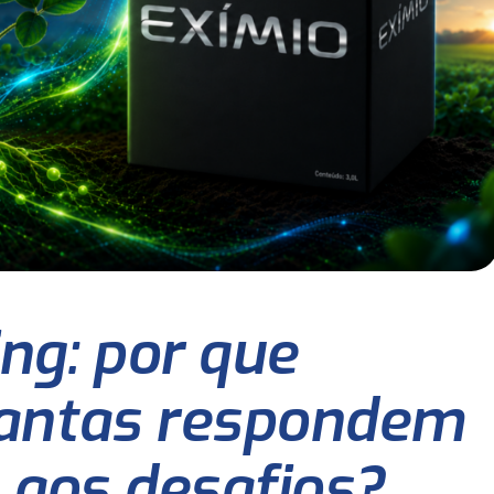
ing: por que
antas respondem
 aos desafios?