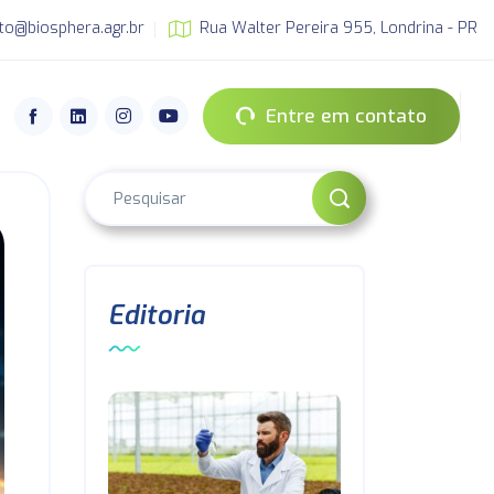
to@biosphera.agr.br
Rua Walter Pereira 955, Londrina - PR
Entre em contato
Editoria