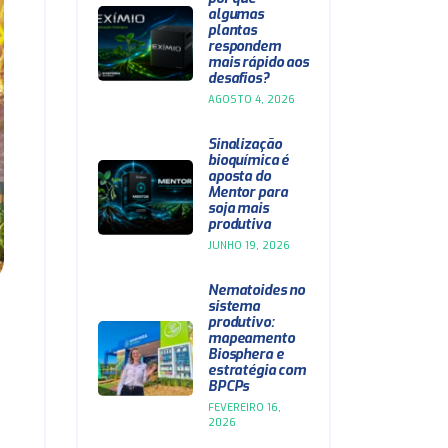
algumas
plantas
respondem
mais rápido aos
desafios?
AGOSTO 4, 2026
Sinalização
bioquímica é
aposta do
Mentor para
soja mais
produtiva
JUNHO 19, 2026
Nematoides no
sistema
produtivo:
mapeamento
Biosphera e
estratégia com
BPCPs
FEVEREIRO 16,
2026