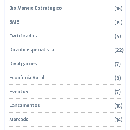
Bio Manejo Estratégico
(16)
BME
(15)
Certificados
(4)
Dica do especialista
(22)
Divulgações
(7)
Econômia Rural
(9)
Eventos
(7)
Lançamentos
(16)
Mercado
(14)