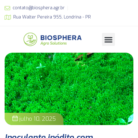
contato@biosphera.agr.br
Rua Walter Pereira 955, Londrina - PR
julho 10, 2025
Inoculante inédito com