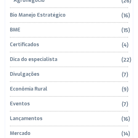
Agronegócio
(26)
Bio Manejo Estratégico
(16)
BME
(15)
Certificados
(4)
Dica do especialista
(22)
Divulgações
(7)
Econômia Rural
(9)
Eventos
(7)
Lançamentos
(16)
Mercado
(14)