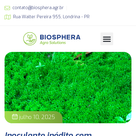
contato@biosphera.agr.br
Rua Walter Pereira 955, Londrina - PR
julho 10, 2025
Inoculante inédito com